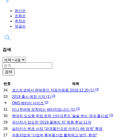
최신순
조회순
추천순
댓글순
검색
검색
번호
제목
34
코스트코에서 판매중인 자동차용품 2018.12.20
(1)
33
2019 출시 예정 신차
(1)
QM3 배터리 사이즈
31
미니쿠퍼에 장착되는 배터리입니다.
(1)
30
현대차 도심형 픽업 트럭 산타크루즈 '솔솔 부는 국내 출시설'
29
국산차가 압도한 '2019 올해의 차' 최종 후보 11개
28
실라키스 벤츠 사장 “파격할인으로 아우디 A6 경계” 특명
27
자동차업계 "산업부 車부품산업 활력제고 방안, 환영"