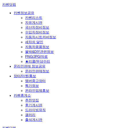
카쎈닷컴
카쎈정보공유
카쎈리스트
자유게시판
국산차정비정보
수입차정비정보
자동차시트커버정보
세차의 달인
자동차용품정보
블박&DIY관련정보
PNG/JPG/자료
★리콜/무상수리
온라인판매 정보공유
온라인판매정보
장터/마켓/홍보
멤버중고장터
특가정보
온라인업체홍보
카쎈휴게소
추천맛집
후기게시판
드라이빙뮤직
갤러리
출석게시판