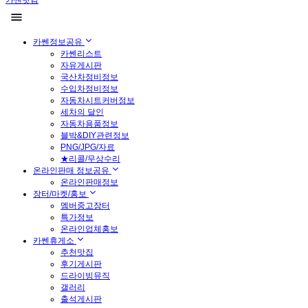
카쎈닷컴
카쎈정보공유
카쎈리스트
자유게시판
국산차정비정보
수입차정비정보
자동차시트커버정보
세차의 달인
자동차용품정보
블박&DIY관련정보
PNG/JPG/자료
★리콜/무상수리
온라인판매 정보공유
온라인판매정보
장터/마켓/홍보
멤버중고장터
특가정보
온라인업체홍보
카쎈휴게소
추천맛집
후기게시판
드라이빙뮤직
갤러리
출석게시판