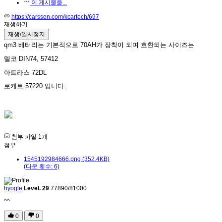
이 게시물을...
https://carssen.com/kcartech/697
재생하기
qm3 배터리는 기본적으로 70AH가 장착이 되며 호환되는 사이즈는
델코 DIN74, 57412
아트라스 72DL
로케트 57220 입니다.
첨부 파일 1개
첨부
1545192984666.png (352.4KB)
(다운 횟수: 6)
hyogle
Level. 29
77890/81000
^^
0
0