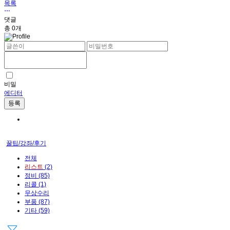
목록
댓글
총
0
개
비밀
에디터
등록
꿀팁/강좌/후기
전체
리스트
(2)
정비
(85)
리콜
(1)
무상수리
부품
(87)
기타
(59)