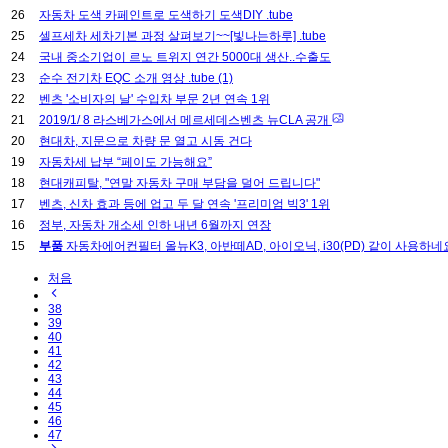
26
자동차 도색 카페인트로 도색하기 도색DIY .tube
25
셀프세차 세차기본 과정 살펴보기~~[빛나는하루] .tube
24
국내 중소기업이 르노 트위지 연간 5000대 생산..수출도
23
순수 전기차 EQC 소개 영상 .tube
(1)
22
벤츠 '소비자의 날' 수입차 부문 2년 연속 1위
21
2019/1/ 8 라스베가스에서 메르세데스벤츠 뉴CLA 공개
20
현대차, 지문으로 차량 문 열고 시동 건다
19
자동차세 납부 “페이도 가능해요”
18
현대캐피탈, "연말 자동차 구매 부담을 덜어 드립니다"
17
벤츠, 신차 효과 등에 업고 두 달 연속 '프리미엄 빅3' 1위
16
정부, 자동차 개소세 인하 내년 6월까지 연장
15
부품
자동차에어컨필터 올뉴K3, 아반떼AD, 아이오닉, i30(PD) 같이 사용하네
처음
38
39
40
41
42
43
44
45
46
47