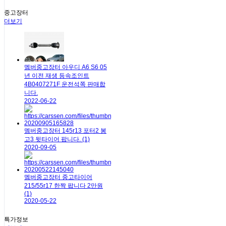
중고장터
더보기
멤버중고장터
아우디 A6 S6 05
년 이전 재생 등속조인트
4B0407271F 운전석쪽 판매합
니다.
2022-06-22
멤버중고장터
145r13 포터2 봉
고3 뒷타이어 팝니다.
(1)
2020-09-05
멤버중고장터
중고타이어
215/55r17 한짝 팝니다 2만원
(1)
2020-05-22
특가정보