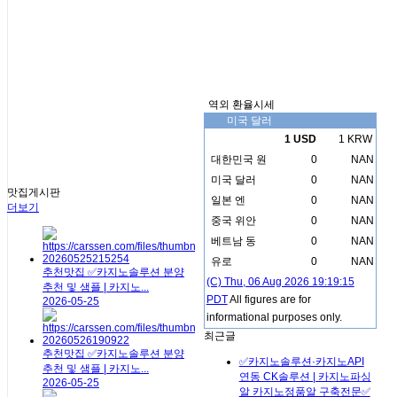
역외 환율시세
미국 달러
1 USD
1 KRW
대한민국 원
0
NAN
미국 달러
0
NAN
맛집게시판
일본 엔
0
NAN
더보기
중국 위안
0
NAN
베트남 동
0
NAN
유로
0
NAN
추천맛집
✅카지노솔루션 분양
(C) Thu, 06 Aug 2026 19:19:15
추천 및 샘플 | 카지노...
PDT
All figures are for
2026-05-25
informational purposes only.
최근글
추천맛집
✅카지노솔루션 분양
✅카지노솔루션·카지노API
추천 및 샘플 | 카지노...
연동 CK솔루션 | 카지노파싱
2026-05-25
알 카지노정품알 구축전문✅