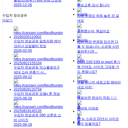
꿀팁/강좌/후기
ev6 하체 스프링
2025-12-26
정보교류 감사 합니다
수입차 정보공유
차에 수영모 씌워 놓은 것 같
더보기
네요
교환했는데, 똑같아요
수입차 정보공유
알토라팡 에어
쇼바 사양 변경점 있으면 다
크리너 오일필터 정보
를 수 있습니다. 스프링 사진
2026-02-05
올려주시면 ...
2023 G30 530i m sport 후기
형 인데요. 사이즈 그대로 가
수입차 정보공유
익스플로러 5
도 괜찮나요?
세대 쇼바 완충기 사...
2025-09-22
댓글 쓰니까 새로고침 돼버리
네요 이런;;
수입차 정보공유
모델x 혼 정보
댓글쓰면 영상이 꺼짐 ㄷㄷ
2025-08-28
아파트 아파트
수입차 정보공유
S90 프론트 쇼
더 뉴 스파크 22년식 사이즈
바 사이즈
알수 있을까요?
2025-08-18