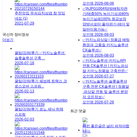
오인영
2026-08-06
✅[AJPG1004]양방배팅자판
추천맛집
무쇠김치삼겹 참 맛있
기/매충50% 녹이기성공80%
네요
(1)
녹이기실패100% 원금보장
2021-07-29
양방서포터 올자판기-테더 및
일반이용가능✅
국산차 정비정보
오인영
2026-08-03
더보기
✅카지노파싱알 | 정품급 배팅
환경과 고품질 카지노솔루션
CK솔루션✅
꿀팁/강좌/후기
✅카지노솔루션·
오인영
2026-08-03
슬롯솔루션 구축 ...
✅카지노솔루션·카지노API
2026-07-18
연동 CK솔루션 | 카지노파싱
알 카지노정품알 구축전문✅
오인영
2026-07-27
꿀팁/강좌/후기
쉐보레 트랙스 크
✅카지노솔루션·슬롯솔루션
로스오버 스프링...
구축 전문 CK솔루션 | 정품알
2026-02-13
·파싱알 연동 및 솔루션 분양
의 모든정보✅
오인영
2026-07-26
꿀팁/강좌/후기
르노 세닉 하체
최근 댓글
스프링
2026-02-03
이런 좋은글은 널리 퍼져야합
니다.