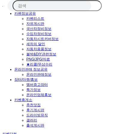
카쎈닷컴
카쎈정보공유
카쎈리스트
자유게시판
국산차정비정보
수입차정비정보
자동차시트커버정보
세차의 달인
자동차용품정보
블박&DIY관련정보
PNG/JPG/자료
★리콜/무상수리
온라인판매 정보공유
온라인판매정보
장터/마켓/홍보
멤버중고장터
특가정보
온라인업체홍보
카쎈휴게소
추천맛집
후기게시판
드라이빙뮤직
갤러리
출석게시판