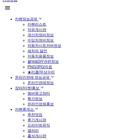
카쎈닷컴
카쎈정보공유
카쎈리스트
자유게시판
국산차정비정보
수입차정비정보
자동차시트커버정보
세차의 달인
자동차용품정보
블박&DIY관련정보
PNG/JPG/자료
★리콜/무상수리
온라인판매 정보공유
온라인판매정보
장터/마켓/홍보
멤버중고장터
특가정보
온라인업체홍보
카쎈휴게소
추천맛집
후기게시판
드라이빙뮤직
갤러리
출석게시판