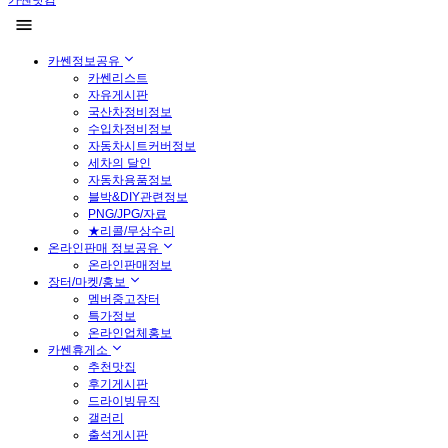
카쎈닷컴
카쎈정보공유
카쎈리스트
자유게시판
국산차정비정보
수입차정비정보
자동차시트커버정보
세차의 달인
자동차용품정보
블박&DIY관련정보
PNG/JPG/자료
★리콜/무상수리
온라인판매 정보공유
온라인판매정보
장터/마켓/홍보
멤버중고장터
특가정보
온라인업체홍보
카쎈휴게소
추천맛집
후기게시판
드라이빙뮤직
갤러리
출석게시판