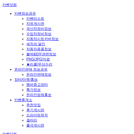
카쎈닷컴
카쎈정보공유
카쎈리스트
자유게시판
국산차정비정보
수입차정비정보
자동차시트커버정보
세차의 달인
자동차용품정보
블박&DIY관련정보
PNG/JPG/자료
★리콜/무상수리
온라인판매 정보공유
온라인판매정보
장터/마켓/홍보
멤버중고장터
특가정보
온라인업체홍보
카쎈휴게소
추천맛집
후기게시판
드라이빙뮤직
갤러리
출석게시판