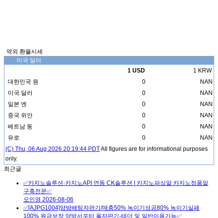
역외 환율시세
미국 달러
1 USD
1 KRW
대한민국 원
0
NAN
미국 달러
0
NAN
일본 엔
0
NAN
중국 위안
0
NAN
베트남 동
0
NAN
유로
0
NAN
(C) Thu, 06 Aug 2026 20:19:44 PDT
All figures are for informational purposes
only.
최근글
✅카지노솔루션·카지노API 연동 CK솔루션 | 카지노파싱알 카지노정품알
구축전문✅
오인영
2026-08-06
✅[AJPG1004]양방배팅자판기/매충50% 녹이기성공80% 녹이기실패
100% 원금보장 양방서포터 올자판기-테더 및 일반이용가능✅