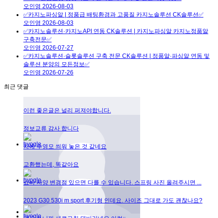
오인영
2026-08-03
✅카지노파싱알 | 정품급 배팅환경과 고품질 카지노솔루션 CK솔루션✅
오인영
2026-08-03
✅카지노솔루션·카지노API 연동 CK솔루션 | 카지노파싱알 카지노정품알
구축전문✅
오인영
2026-07-27
✅카지노솔루션·슬롯솔루션 구축 전문 CK솔루션 | 정품알·파싱알 연동 및
솔루션 분양의 모든정보✅
오인영
2026-07-26
최근 댓글
이런 좋은글은 널리 퍼져야합니다.
정보교류 감사 합니다
차에 수영모 씌워 놓은 것 같네요
교환했는데, 똑같아요
쇼바 사양 변경점 있으면 다를 수 있습니다. 스프링 사진 올려주시면 ...
2023 G30 530i m sport 후기형 인데요. 사이즈 그대로 가도 괜찮나요?