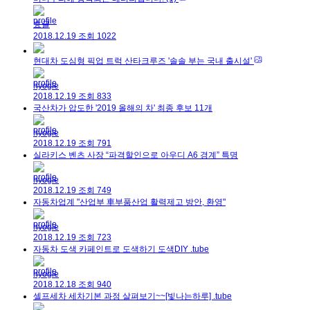
효글
2018.12.19
조회
1022
현대차 도심형 픽업 트럭 산타크루즈 '솔솔 부는 국내 출시설'
hyogle
2018.12.19
조회
833
국산차가 압도한 '2019 올해의 차' 최종 후보 11개
hyogle
2018.12.19
조회
791
실라키스 벤츠 사장 “파격할인으로 아우디 A6 경계” 특명
hyogle
2018.12.19
조회
749
자동차업계 "산업부 車부품산업 활력제고 방안, 환영"
hyogle
2018.12.19
조회
723
자동차 도색 카페인트로 도색하기 도색DIY .tube
hyogle
2018.12.18
조회
940
셀프세차 세차기본 과정 살펴보기~~[빛나는하루] .tube