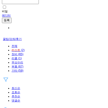
비밀
에디터
등록
꿀팁/강좌/후기
전체
리스트
(2)
정비
(85)
리콜
(1)
무상수리
부품
(87)
기타
(59)
최신순
조회순
추천순
댓글순