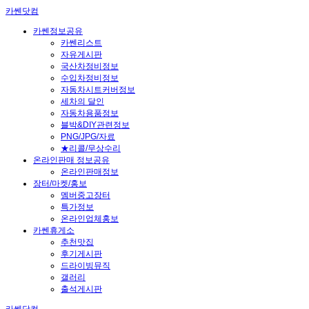
카쎈닷컴
카쎈정보공유
카쎈리스트
자유게시판
국산차정비정보
수입차정비정보
자동차시트커버정보
세차의 달인
자동차용품정보
블박&DIY관련정보
PNG/JPG/자료
★리콜/무상수리
온라인판매 정보공유
온라인판매정보
장터/마켓/홍보
멤버중고장터
특가정보
온라인업체홍보
카쎈휴게소
추천맛집
후기게시판
드라이빙뮤직
갤러리
출석게시판