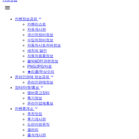
카쎈닷컴
카쎈정보공유
카쎈리스트
자유게시판
국산차정비정보
수입차정비정보
자동차시트커버정보
세차의 달인
자동차용품정보
블박&DIY관련정보
PNG/JPG/자료
★리콜/무상수리
온라인판매 정보공유
온라인판매정보
장터/마켓/홍보
멤버중고장터
특가정보
온라인업체홍보
카쎈휴게소
추천맛집
후기게시판
드라이빙뮤직
갤러리
출석게시판