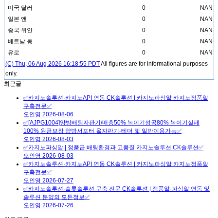
미국 달러
0
NAN
일본 엔
0
NAN
중국 위안
0
NAN
베트남 동
0
NAN
유로
0
NAN
(C) Thu, 06 Aug 2026 16:18:55 PDT
All figures are for informational purposes
only.
최근글
✅카지노솔루션·카지노API 연동 CK솔루션 | 카지노파싱알 카지노정품알
구축전문✅
오인영
2026-08-06
✅[AJPG1004]양방배팅자판기/매충50% 녹이기성공80% 녹이기실패
100% 원금보장 양방서포터 올자판기-테더 및 일반이용가능✅
오인영
2026-08-03
✅카지노파싱알 | 정품급 배팅환경과 고품질 카지노솔루션 CK솔루션✅
오인영
2026-08-03
✅카지노솔루션·카지노API 연동 CK솔루션 | 카지노파싱알 카지노정품알
구축전문✅
오인영
2026-07-27
✅카지노솔루션·슬롯솔루션 구축 전문 CK솔루션 | 정품알·파싱알 연동 및
솔루션 분양의 모든정보✅
오인영
2026-07-26