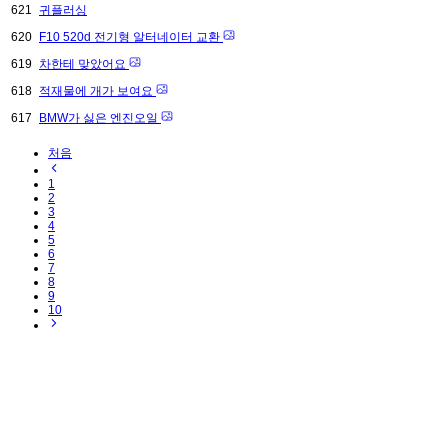
621
귀플러싱
620
F10 520d 전기형 알터네이터 교환
619
차한테 맞았어요
618
적재물에 개가 보여요
617
BMW가 싫은 엔진오일
처음
1
2
3
4
5
6
7
8
9
10