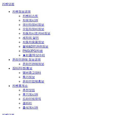
카쎈닷컴
카쎈정보공유
카쎈리스트
자유게시판
국산차정비정보
수입차정비정보
자동차시트커버정보
세차의 달인
자동차용품정보
블박&DIY관련정보
PNG/JPG/자료
★리콜/무상수리
온라인판매 정보공유
온라인판매정보
장터/마켓/홍보
멤버중고장터
특가정보
온라인업체홍보
카쎈휴게소
추천맛집
후기게시판
드라이빙뮤직
갤러리
출석게시판