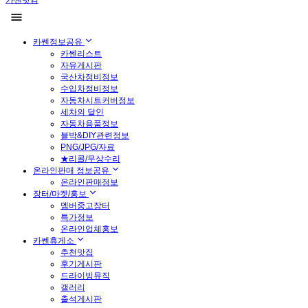
카쎈닷컴
카쎈정보공유
카쎈리스트
자유게시판
국산차정비정보
수입차정비정보
자동차시트커버정보
세차의 달인
자동차용품정보
블박&DIY관련정보
PNG/JPG/자료
★리콜/무상수리
온라인판매 정보공유
온라인판매정보
장터/마켓/홍보
멤버중고장터
특가정보
온라인업체홍보
카쎈휴게소
추천맛집
후기게시판
드라이빙뮤직
갤러리
출석게시판