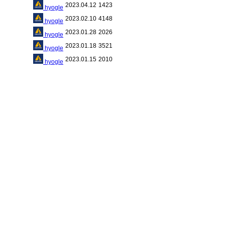
2023.04.12
1423
hyogle
2023.02.10
4148
hyogle
2023.01.28
2026
hyogle
2023.01.18
3521
hyogle
2023.01.15
2010
hyogle