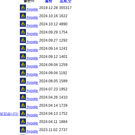
글쓴이
날짜
조회 수
2019.12.28
355317
hyogle
2024.10.16
1622
hyogle
2024.10.12
4890
hyogle
2024.09.29
1754
hyogle
2024.09.27
1292
hyogle
2024.09.14
1241
hyogle
2024.09.12
1401
hyogle
2024.09.04
1259
hyogle
2024.09.04
1192
hyogle
2024.08.05
1589
hyogle
2024.07.23
1952
hyogle
2024.04.26
1410
hyogle
2024.04.14
1729
hyogle
어보았습니다.
2024.04.13
1752
hyogle
2024.04.11
1884
hyogle
2023.11.02
2737
hyogle