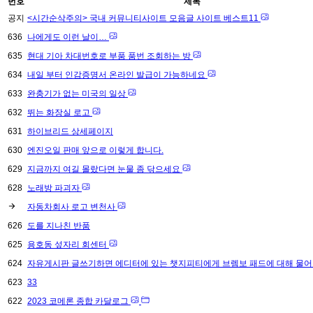
번호
제목
공지
<시간순삭주의> 국내 커뮤니티사이트 모음글 사이트 베스트11
636
나에게도 이런 날이…
635
현대 기아 차대번호로 부품 품번 조회하는 방
634
내일 부터 인감증명서 온라인 발급이 가능하네요
633
완충기가 없는 미국의 일상
632
뛰는 화장실 로고
631
하이브리드 상세페이지
630
엔진오일 판매 앞으로 이렇게 합니다.
629
지금까지 여길 몰랐다면 눈물 좀 닦으세요
628
노래방 파괴자
자동차회사 로고 변천사
626
도를 지나친 반품
625
용호동 섶자리 회센터
624
자유게시판 글쓰기하면 에디터에 있는 챗지피티에게 브렘보 패드에 대해 물
623
33
622
2023 코메론 종합 카달로그