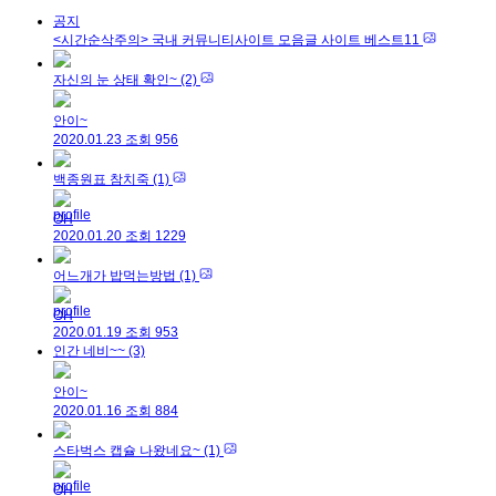
공지
<시간순삭주의> 국내 커뮤니티사이트 모음글 사이트 베스트11
자신의 눈 상태 확인~
(2)
안이~
2020.01.23
조회
956
백종원표 참치죽
(1)
OH
2020.01.20
조회
1229
어느개가 밥먹는방법
(1)
OH
2020.01.19
조회
953
인간 네비~~
(3)
안이~
2020.01.16
조회
884
스타벅스 캡슐 나왔네요~
(1)
OH