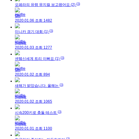
오페라의 유령 뮤지컬 보고왔어요
(2)
OH
2020.01.06
조회
1482
미니카 경기 대회
(1)
hyogle
2020.01.03
조회
1277
센템신세계 트리 이뻐요
(1)
OH
2020.01.02
조회
894
새해가 밝았습니다. 올해는
hyogle
2020.01.02
조회
1065
시속200키로 충돌 테스트
hyogle
2020.01.01
조회
1100