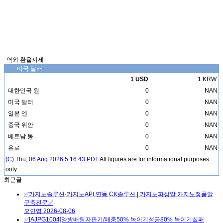
역외 환율시세
미국 달러
1 USD
1 KRW
대한민국 원
0
NAN
미국 달러
0
NAN
일본 엔
0
NAN
중국 위안
0
NAN
베트남 동
0
NAN
유로
0
NAN
(C) Thu, 06 Aug 2026 5:16:43 PDT
All figures are for informational purposes
only.
최근글
✅카지노솔루션·카지노API 연동 CK솔루션 | 카지노파싱알 카지노정품알
구축전문✅
오인영
2026-08-06
✅[AJPG1004]양방배팅자판기/매충50% 녹이기성공80% 녹이기실패