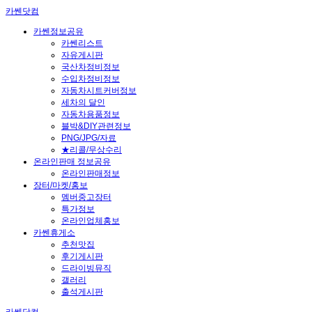
카쎈닷컴
카쎈정보공유
카쎈리스트
자유게시판
국산차정비정보
수입차정비정보
자동차시트커버정보
세차의 달인
자동차용품정보
블박&DIY관련정보
PNG/JPG/자료
★리콜/무상수리
온라인판매 정보공유
온라인판매정보
장터/마켓/홍보
멤버중고장터
특가정보
온라인업체홍보
카쎈휴게소
추천맛집
후기게시판
드라이빙뮤직
갤러리
출석게시판