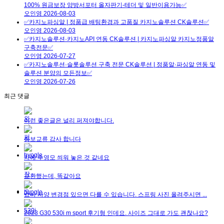
100% 원금보장 양방서포터 올자판기-테더 및 일반이용가능✅
오인영
2026-08-03
✅카지노파싱알 | 정품급 배팅환경과 고품질 카지노솔루션 CK솔루션✅
오인영
2026-08-03
✅카지노솔루션·카지노API 연동 CK솔루션 | 카지노파싱알 카지노정품알
구축전문✅
오인영
2026-07-27
✅카지노솔루션·슬롯솔루션 구축 전문 CK솔루션 | 정품알·파싱알 연동 및
솔루션 분양의 모든정보✅
오인영
2026-07-26
최근 댓글
이런 좋은글은 널리 퍼져야합니다.
정보교류 감사 합니다
차에 수영모 씌워 놓은 것 같네요
교환했는데, 똑같아요
쇼바 사양 변경점 있으면 다를 수 있습니다. 스프링 사진 올려주시면 ...
2023 G30 530i m sport 후기형 인데요. 사이즈 그대로 가도 괜찮나요?