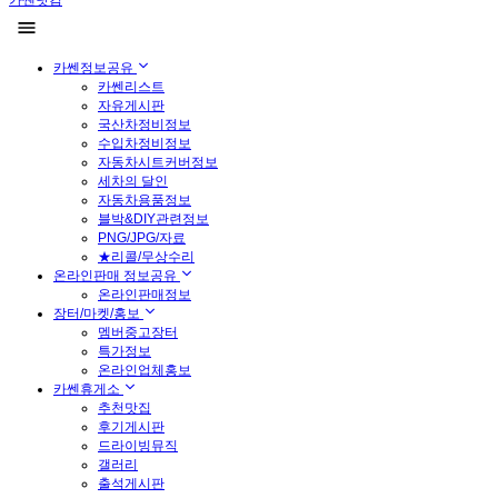
카쎈닷컴
카쎈정보공유
카쎈리스트
자유게시판
국산차정비정보
수입차정비정보
자동차시트커버정보
세차의 달인
자동차용품정보
블박&DIY관련정보
PNG/JPG/자료
★리콜/무상수리
온라인판매 정보공유
온라인판매정보
장터/마켓/홍보
멤버중고장터
특가정보
온라인업체홍보
카쎈휴게소
추천맛집
후기게시판
드라이빙뮤직
갤러리
출석게시판