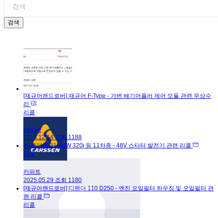
검색
[재규어랜드로버] 재규어 F-Type - 가변 배기머플러 제어 모듈 관련 무상수
리
리콜
hyogle
2018.12.14
조회
1188
[비엠더블유] BMW 320i 등 11차종 - 48V 스타터 발전기 관련 리콜
리콜
카파트
2025.05.29
조회
1180
[재규어랜드로버] 디펜더 110 D250 - 엔진 오일필터 하우징 및 오일필터 관
련 리콜
리콜