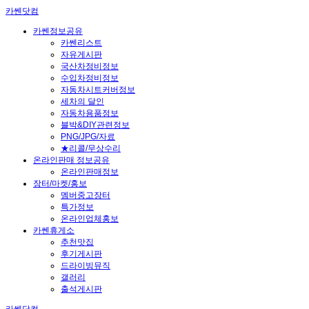
카쎈닷컴
카쎈정보공유
카쎈리스트
자유게시판
국산차정비정보
수입차정비정보
자동차시트커버정보
세차의 달인
자동차용품정보
블박&DIY관련정보
PNG/JPG/자료
★리콜/무상수리
온라인판매 정보공유
온라인판매정보
장터/마켓/홍보
멤버중고장터
특가정보
온라인업체홍보
카쎈휴게소
추천맛집
후기게시판
드라이빙뮤직
갤러리
출석게시판