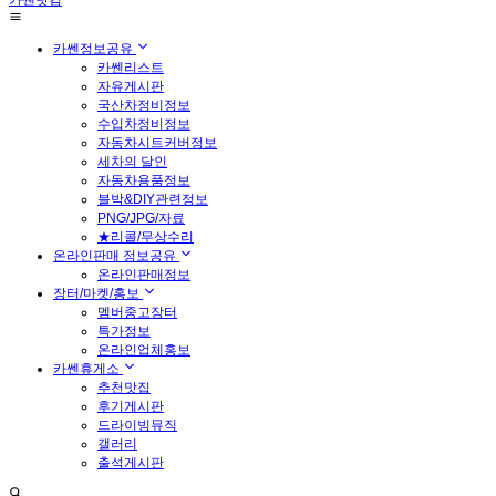
카쎈닷컴
카쎈정보공유
카쎈리스트
자유게시판
국산차정비정보
수입차정비정보
자동차시트커버정보
세차의 달인
자동차용품정보
블박&DIY관련정보
PNG/JPG/자료
★리콜/무상수리
온라인판매 정보공유
온라인판매정보
장터/마켓/홍보
멤버중고장터
특가정보
온라인업체홍보
카쎈휴게소
추천맛집
후기게시판
드라이빙뮤직
갤러리
출석게시판