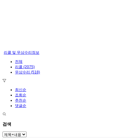
리콜 및 무상수리정보
전체
리콜
(2075)
무상수리
(518)
최신순
조회순
추천순
댓글순
검색