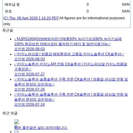
베트남 동
0
NAN
유로
0
NAN
(C) Thu, 06 Aug 2026 1:16:20 PDT
All figures are for informational purposes
only.
최근글
✅[AJPG1004]양방배팅자판기/매충50% 녹이기성공80% 녹이기실패
100% 원금보장 양방서포터 올자판기-테더 및 일반이용가능✅
오인영
2026-08-03
✅카지노파싱알 | 정품급 배팅환경과 고품질 카지노솔루션 CK솔루션✅
오인영
2026-08-03
✅카지노솔루션·카지노API 연동 CK솔루션 | 카지노파싱알 카지노정품알
구축전문✅
오인영
2026-07-27
✅카지노솔루션·슬롯솔루션 구축 전문 CK솔루션 | 정품알·파싱알 연동 및
솔루션 분양의 모든정보✅
오인영
2026-07-26
✅카지노솔루션·슬롯솔루션 구축 전문 CK솔루션 | 정품알·파싱알 연동 및
솔루션 분양의 모든정보✅
오인영
2026-07-24
최근 댓글
이런 좋은글은 널리 퍼져야합니다.