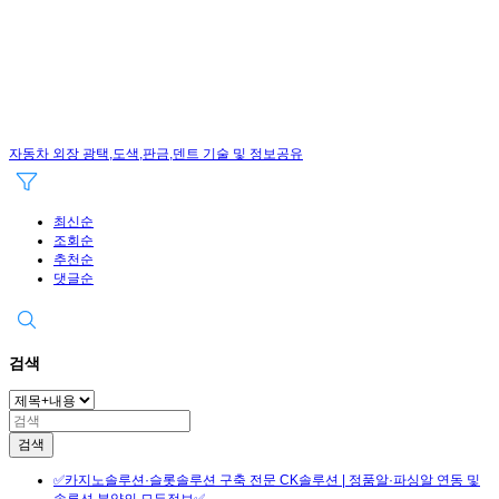
자동차 외장 광택,도색,판금,덴트 기술 및 정보공유
최신순
조회순
추천순
댓글순
검색
검색
✅카지노솔루션·슬롯솔루션 구축 전문 CK솔루션 | 정품알·파싱알 연동 및