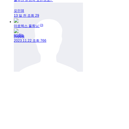
솔루션 분양의 모든정보✅
오인영
13 일 전
조회
29
마로렉스 풀튜닝
hyogle
2023.11.22
조회
766