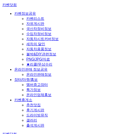
카쎈닷컴
카쎈정보공유
카쎈리스트
자유게시판
국산차정비정보
수입차정비정보
자동차시트커버정보
세차의 달인
자동차용품정보
블박&DIY관련정보
PNG/JPG/자료
★리콜/무상수리
온라인판매 정보공유
온라인판매정보
장터/마켓/홍보
멤버중고장터
특가정보
온라인업체홍보
카쎈휴게소
추천맛집
후기게시판
드라이빙뮤직
갤러리
출석게시판