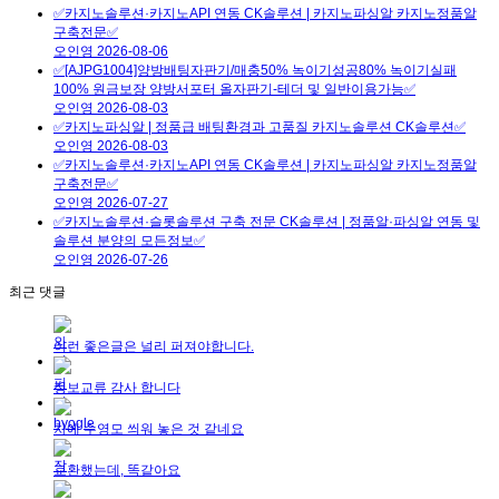
✅카지노솔루션·카지노API 연동 CK솔루션 | 카지노파싱알 카지노정품알
구축전문✅
오인영
2026-08-06
✅[AJPG1004]양방배팅자판기/매충50% 녹이기성공80% 녹이기실패
100% 원금보장 양방서포터 올자판기-테더 및 일반이용가능✅
오인영
2026-08-03
✅카지노파싱알 | 정품급 배팅환경과 고품질 카지노솔루션 CK솔루션✅
오인영
2026-08-03
✅카지노솔루션·카지노API 연동 CK솔루션 | 카지노파싱알 카지노정품알
구축전문✅
오인영
2026-07-27
✅카지노솔루션·슬롯솔루션 구축 전문 CK솔루션 | 정품알·파싱알 연동 및
솔루션 분양의 모든정보✅
오인영
2026-07-26
최근 댓글
이런 좋은글은 널리 퍼져야합니다.
정보교류 감사 합니다
차에 수영모 씌워 놓은 것 같네요
교환했는데, 똑같아요