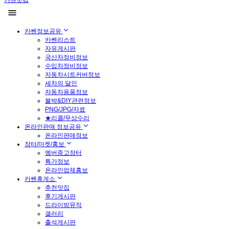
카쎈닷컴
카쎈정보공유
카쎈리스트
자유게시판
국산차정비정보
수입차정비정보
자동차시트커버정보
세차의 달인
자동차용품정보
블박&DIY관련정보
PNG/JPG/자료
★리콜/무상수리
온라인판매 정보공유
온라인판매정보
장터/마켓/홍보
멤버중고장터
특가정보
온라인업체홍보
카쎈휴게소
추천맛집
후기게시판
드라이빙뮤직
갤러리
출석게시판