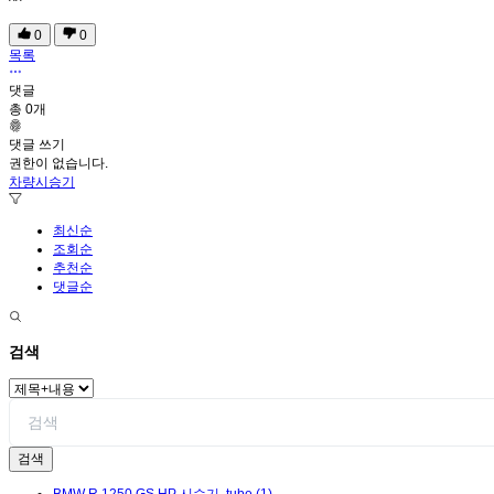
^^
0
0
목록
댓글
총
0
개
댓글 쓰기
권한이 없습니다.
차량시승기
최신순
조회순
추천순
댓글순
검색
검색