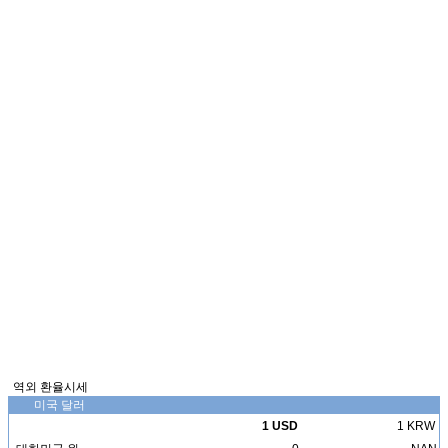
역외 환율시세
미국 달러
1 USD
1 KRW