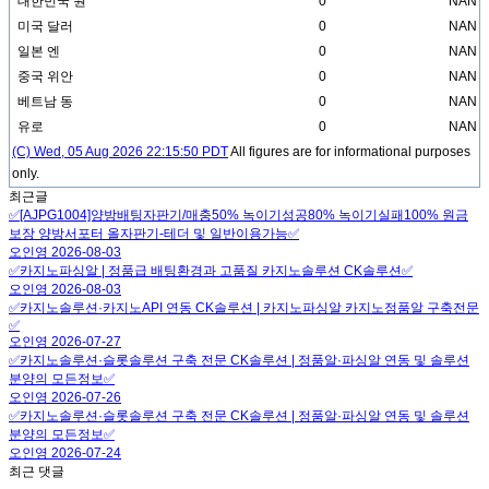
대한민국 원
0
NAN
미국 달러
0
NAN
일본 엔
0
NAN
중국 위안
0
NAN
베트남 동
0
NAN
유로
0
NAN
(C) Wed, 05 Aug 2026 22:15:50 PDT
All figures are for informational purposes
only.
최근글
✅[AJPG1004]양방배팅자판기/매충50% 녹이기성공80% 녹이기실패100% 원금
보장 양방서포터 올자판기-테더 및 일반이용가능✅
오인영
2026-08-03
✅카지노파싱알 | 정품급 배팅환경과 고품질 카지노솔루션 CK솔루션✅
오인영
2026-08-03
✅카지노솔루션·카지노API 연동 CK솔루션 | 카지노파싱알 카지노정품알 구축전문
✅
오인영
2026-07-27
✅카지노솔루션·슬롯솔루션 구축 전문 CK솔루션 | 정품알·파싱알 연동 및 솔루션
분양의 모든정보✅
오인영
2026-07-26
✅카지노솔루션·슬롯솔루션 구축 전문 CK솔루션 | 정품알·파싱알 연동 및 솔루션
분양의 모든정보✅
오인영
2026-07-24
최근 댓글