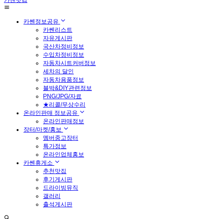
카쎈닷컴
카쎈정보공유
카쎈리스트
자유게시판
국산차정비정보
수입차정비정보
자동차시트커버정보
세차의 달인
자동차용품정보
블박&DIY관련정보
PNG/JPG/자료
★리콜/무상수리
온라인판매 정보공유
온라인판매정보
장터/마켓/홍보
멤버중고장터
특가정보
온라인업체홍보
카쎈휴게소
추천맛집
후기게시판
드라이빙뮤직
갤러리
출석게시판