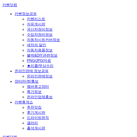
카쎈닷컴
카쎈정보공유
카쎈리스트
자유게시판
국산차정비정보
수입차정비정보
자동차시트커버정보
세차의 달인
자동차용품정보
블박&DIY관련정보
PNG/JPG/자료
★리콜/무상수리
온라인판매 정보공유
온라인판매정보
장터/마켓/홍보
멤버중고장터
특가정보
온라인업체홍보
카쎈휴게소
추천맛집
후기게시판
드라이빙뮤직
갤러리
출석게시판